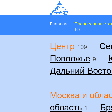
Главная
Православные х
169
Центр
Се
109
Поволжье
9
Дальний Восто
Москва и обла
область
Бр
1