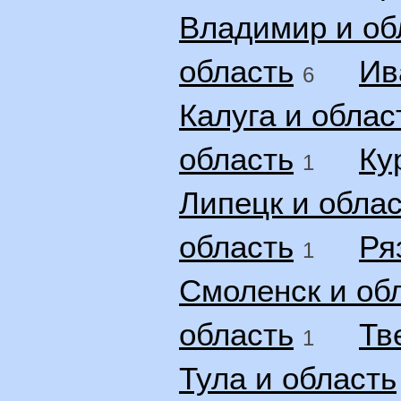
Владимир и об
область
Ив
6
Калуга и облас
область
Ку
1
Липецк и обла
область
Ря
1
Смоленск и об
область
Тв
1
Тула и область