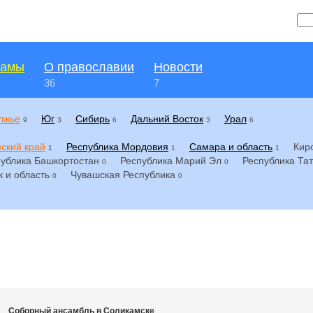
рамы
О православии
Новости
36
7
лжье
Юг
Сибирь
Дальний Восток
Урал
9
3
6
3
6
ский край
Республика Мордовия
Самара и область
Кир
1
1
1
ублика Башкортостан
Республика Марий Эл
Республика Та
0
0
к и область
Чувашская Республика
0
0
Соборный ансамбль в Соликамске