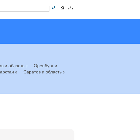
ов и область
Оренбург и
0
тарстан
Саратов и область
0
0