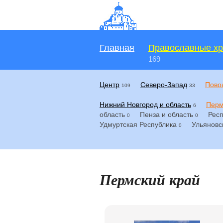
Главная
Православные х
169
Центр
Северо-Запад
Пово
109
33
Нижний Новгород и область
Перм
6
область
Пенза и область
Респ
0
0
Удмуртская Республика
Ульяновс
0
Пермский край