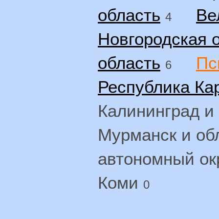
область
Ве
4
Новгородская 
область
Пс
6
Республика Ка
Калининград и
Мурманск и об
автономный ок
Коми
0